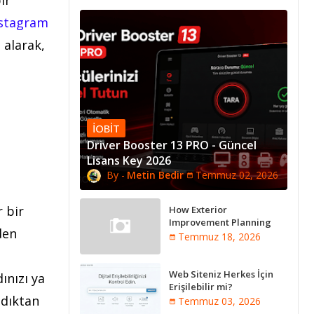
stagram
 alarak,
IOBIT
Driver Booster 13 PRO - Güncel
Lisans Key 2026
Metin Bedir
Temmuz 02, 2026
r bir
How Exterior
Improvement Planning
den
Creates Better Long-Term
Temmuz 18, 2026
Property Performance
Web Siteniz Herkes İçin
ınızı ya
Erişilebilir mi?
ndıktan
Temmuz 03, 2026