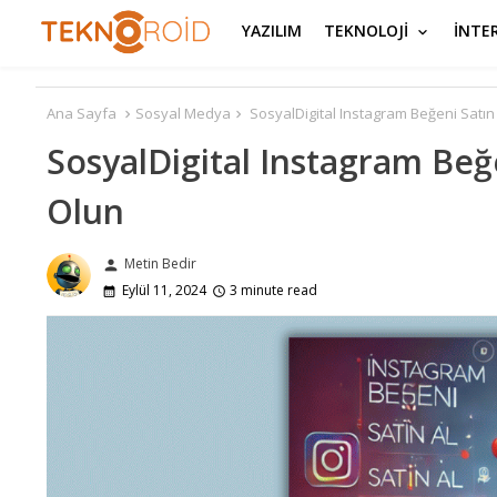
YAZILIM
TEKNOLOJİ
İNTE
Ana Sayfa
Sosyal Medya
SosyalDigital Instagram Beğeni Satı
SosyalDigital Instagram Beğ
Olun
Metin Bedir
person
Eylül 11, 2024
3 minute read