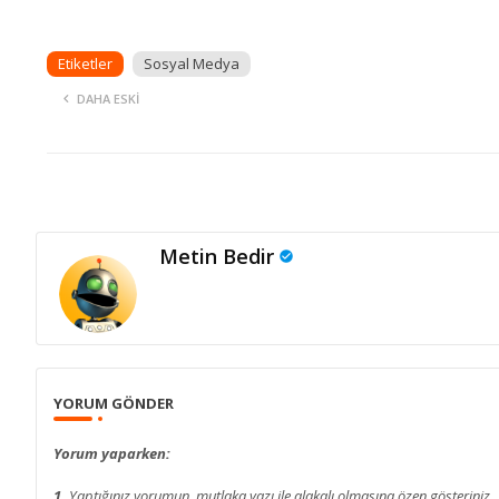
Etiketler
Sosyal Medya
DAHA ESKI
Metin Bedir
YORUM GÖNDER
Yorum yaparken:
1.
Yaptığınız yorumun, mutlaka yazı ile alakalı olmasına özen gösteriniz.