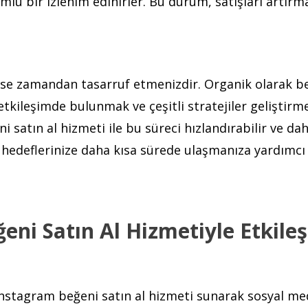
lu bir izlenim edinirler. Bu durum, satışları artırm
 ise zamandan tasarruf etmenizdir. Organik olarak b
etkileşimde bulunmak ve çeşitli stratejiler geliştirm
 satın al hizmeti ile bu süreci hızlandırabilir ve dah
 hedeflerinize daha kısa sürede ulaşmanıza yardımcı 
eni Satın Al Hizmetiyle Etkile
li Instagram beğeni satın al hizmeti sunarak sosyal m