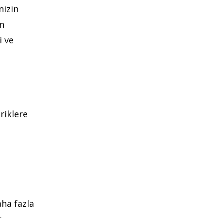
nizin
an
i ve
riklere
aha fazla