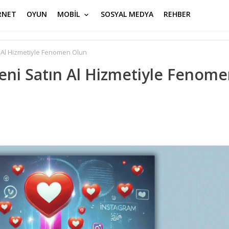
RNET
OYUN
MOBİL
SOSYAL MEDYA
REHBER
n Al Hizmetiyle Fenomen Olun
eni Satın Al Hizmetiyle Fenom