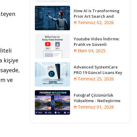
How AI is Transforming
steyen
Prior Art Search and
Innovation Analysis
Temmuz 02, 2026
Youtube Video İndirme:
Pratik ve Güvenli
iteli
Yöntemler
Ekim 04, 2025
a kişiye
Advanced SystemCare
 sayede,
PRO 19 Güncel Lisans Key
2026
Temmuz 25, 2026
im ve
Fotoğraf Çözünürlük
Yükseltme - Netleştirme
Programları [Online]
Temmuz 01, 2026