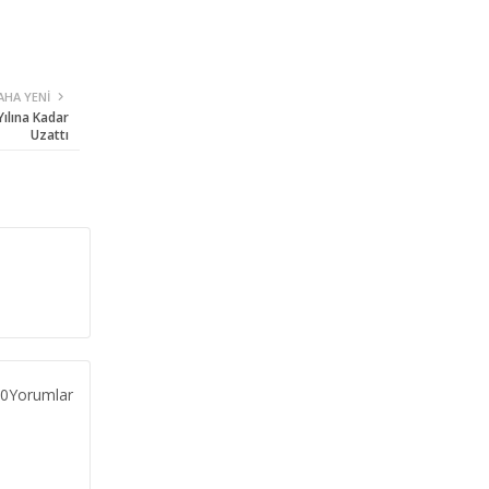
AHA YENI
Yılına Kadar
Uzattı
0Yorumlar