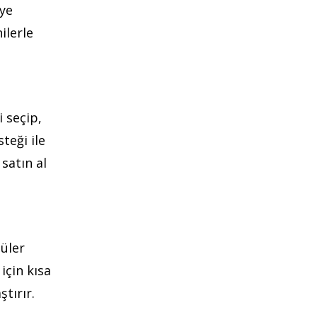
eye
ilerle
i seçip,
teği ile
satın al
üler
için kısa
tırır.