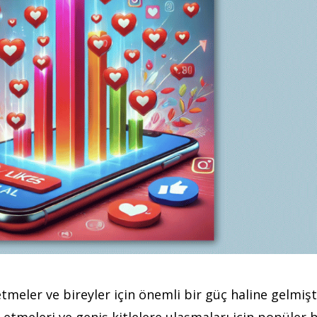
meler ve bireyler için önemli bir güç haline gelmişti
 etmeleri ve geniş kitlelere ulaşmaları için popüler b