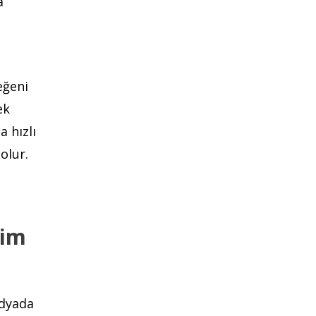
a
eğeni
ek
a hızlı
olur.
şim
edyada