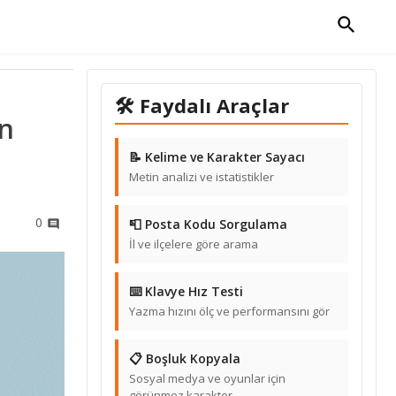
🛠 Faydalı Araçlar
en
📝 Kelime ve Karakter Sayacı
Metin analizi ve istatistikler
0
📮 Posta Kodu Sorgulama
İl ve ilçelere göre arama
⌨️ Klavye Hız Testi
Yazma hızını ölç ve performansını gör
📋 Boşluk Kopyala
Sosyal medya ve oyunlar için
görünmez karakter