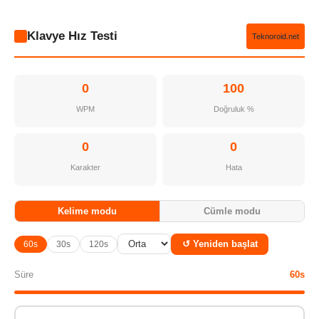
Klavye Hız Testi
Teknoroid.net
0
100
WPM
Doğruluk %
0
0
Karakter
Hata
Kelime modu
Cümle modu
↺ Yeniden başlat
60s
30s
120s
Süre
60s