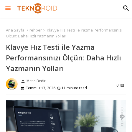
Ana Sayfa
rehber
Klavye Hız Testi ile Yazma Performansınızı
Ölçün: Daha Hızlı Yazmanın Yolları
Klavye Hız Testi ile Yazma
Performansınızı Ölçün: Daha Hızlı
Yazmanın Yolları
Metin Bedir
person
0
Temmuz 17, 2026
11 minute read