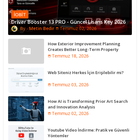
IOBIT
Driver Booster 13 PRO - Güncel Lisans Key 2026
Metin Bedir
Temmuz 02, 2026
How Exterior Improvement Planning
Creates Better Long-Term Property
Performance
Temmuz 18, 2026
Web Siteniz Herkes İçin Erişilebilir mi?
Temmuz 03, 2026
How AI is Transforming Prior Art Search
and Innovation Analysis
Temmuz 02, 2026
Youtube Video İndirme: Pratik ve Güvenli
Yöntemler