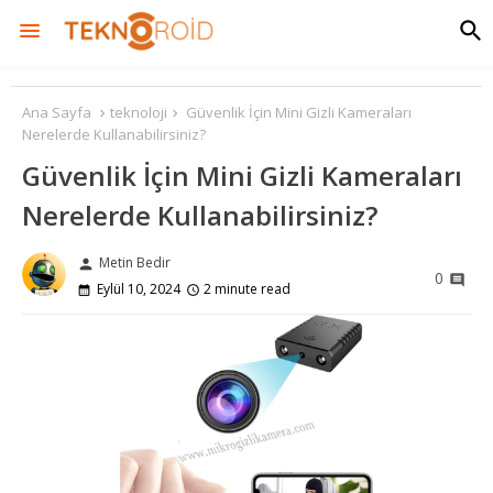
Ana Sayfa
teknoloji
Güvenlik İçin Mini Gizli Kameraları
Nerelerde Kullanabilirsiniz?
Güvenlik İçin Mini Gizli Kameraları
Nerelerde Kullanabilirsiniz?
Metin Bedir
person
0
Eylül 10, 2024
2 minute read