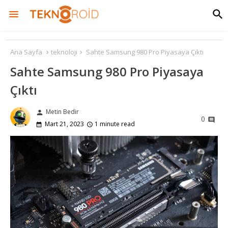
Ana Sayfa
teknoloji
Sahte Samsung 980 Pro Piyasaya Çıktı
Sahte Samsung 980 Pro Piyasaya
Çıktı
Metin Bedir
person
0
Mart 21, 2023
1 minute read