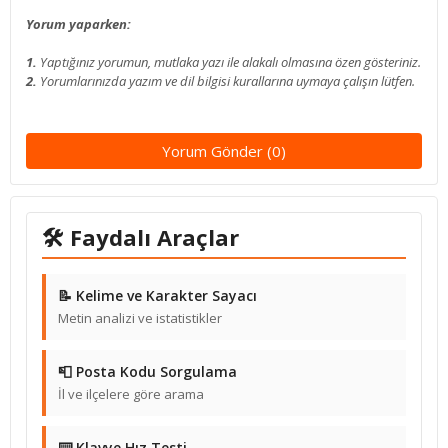
Yorum yaparken:
1.
Yaptığınız yorumun, mutlaka yazı ile alakalı olmasına özen gösteriniz.
2.
Yorumlarınızda yazım ve dil bilgisi kurallarına uymaya çalışın lütfen.
Yorum Gönder (0)
🛠 Faydalı Araçlar
📝 Kelime ve Karakter Sayacı
Metin analizi ve istatistikler
📮 Posta Kodu Sorgulama
İl ve ilçelere göre arama
⌨️ Klavye Hız Testi