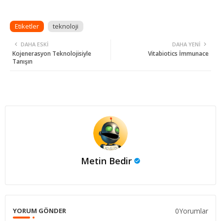
Etiketler
teknoloji
DAHA ESKI
DAHA YENI
Kojenerasyon Teknolojisiyle
Vitabiotics İmmunace
Tanışın
Metin Bedir
0Yorumlar
YORUM GÖNDER