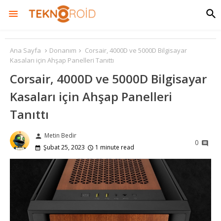
Ana Sayfa
Donanım
Corsair, 4000D ve 5000D Bilgisayar
Kasaları için Ahşap Panelleri Tanıttı
Corsair, 4000D ve 5000D Bilgisayar
Kasaları için Ahşap Panelleri
Tanıttı
Metin Bedir
person
0
Şubat 25, 2023
1 minute read