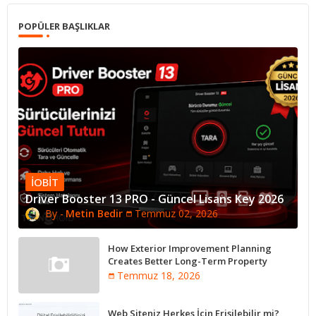
POPÜLER BAŞLIKLAR
IOBIT
Driver Booster 13 PRO - Güncel Lisans Key 2026
Metin Bedir
Temmuz 02, 2026
How Exterior Improvement Planning
Creates Better Long-Term Property
Performance
Temmuz 18, 2026
Web Siteniz Herkes İçin Erişilebilir mi?