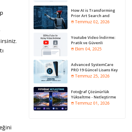
How AI is Transforming
pp
Prior Art Search and
Innovation Analysis
Temmuz 02, 2026
r
Youtube Video İndirme:
irsiniz.
Pratik ve Güvenli
Yöntemler
Ekim 04, 2025
tı
Advanced SystemCare
PRO 19 Güncel Lisans Key
2026
Temmuz 25, 2026
Fotoğraf Çözünürlük
Yükseltme - Netleştirme
Programları [Online]
Temmuz 01, 2026
eğini