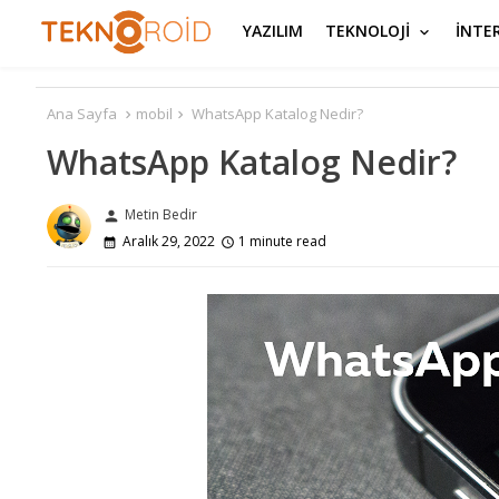
YAZILIM
TEKNOLOJİ
İNTE
Ana Sayfa
mobil
WhatsApp Katalog Nedir?
WhatsApp Katalog Nedir?
Metin Bedir
person
Aralık 29, 2022
1 minute read