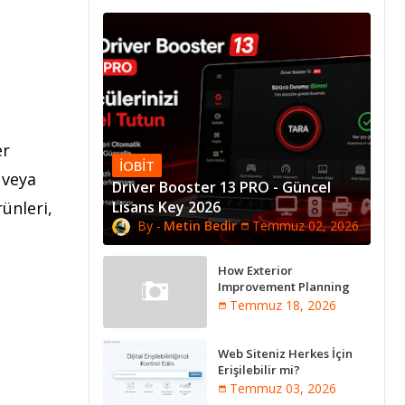
er
IOBIT
 veya
Driver Booster 13 PRO - Güncel
Lisans Key 2026
rünleri,
Metin Bedir
Temmuz 02, 2026
How Exterior
Improvement Planning
Creates Better Long-Term
Temmuz 18, 2026
Property Performance
Web Siteniz Herkes İçin
Erişilebilir mi?
Temmuz 03, 2026