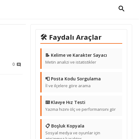
🛠 Faydalı Araçlar
📝 Kelime ve Karakter Sayacı
Metin analizi ve istatistikler
0
📮 Posta Kodu Sorgulama
İl ve ilçelere göre arama
⌨️ Klavye Hız Testi
Yazma hızını ölç ve performansını gör
📋 Boşluk Kopyala
Sosyal medya ve oyunlar için
görünmez karakter