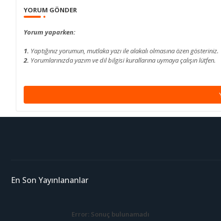
YORUM GÖNDER
Yorum yaparken:
1.
Yaptığınız yorumun, mutlaka yazı ile alakalı olmasına özen gösteriniz.
2.
Yorumlarınızda yazım ve dil bilgisi kurallarına uymaya çalışın lütfen.
En Son Yayınlananlar
Error:
Sonuç bulunamadı