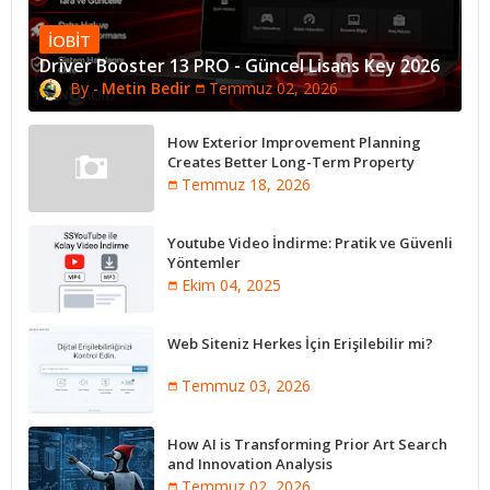
IOBIT
Driver Booster 13 PRO - Güncel Lisans Key 2026
Metin Bedir
Temmuz 02, 2026
How Exterior Improvement Planning
Creates Better Long-Term Property
Performance
Temmuz 18, 2026
Youtube Video İndirme: Pratik ve Güvenli
Yöntemler
Ekim 04, 2025
Web Siteniz Herkes İçin Erişilebilir mi?
Temmuz 03, 2026
How AI is Transforming Prior Art Search
and Innovation Analysis
Temmuz 02, 2026