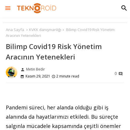
Ana Sayfa
KVKK danışmanlığı
Bilimp Covid19 Risk Yönetim
Aracının Yetenekleri
Bilimp Covid19 Risk Yönetim
Aracının Yetenekleri
Metin Bedir
person
0
Kasım 29, 2021
2 minute read
Pandemi süreci, her alanda olduğu gibi iş
alanında da hayatlarımızı etkiledi. Bu süreçte
salgınla mücadele kapsamında çeşitli önemler