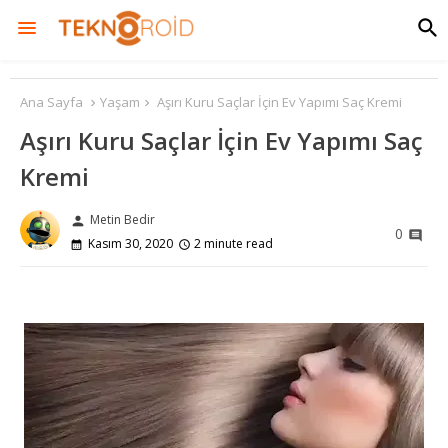
Ana Sayfa
Yaşam
Aşırı Kuru Saçlar İçin Ev Yapımı Saç Kremi
Aşırı Kuru Saçlar İçin Ev Yapımı Saç
Kremi
Metin Bedir
person
0
Kasım 30, 2020
2 minute read