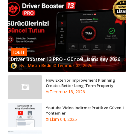
IOBIT
Driver Booster 13 PRO - Güncel Lisans Key 2026
Metin Bedir
Temmuz 02, 2026
How Exterior Improvement Planning
Creates Better Long-Term Property
Performance
Temmuz 18, 2026
Youtube Video İndirme: Pratik ve Güvenli
Yöntemler
Ekim 04, 2025