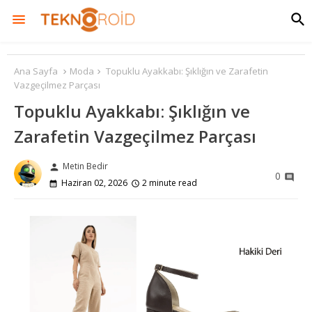
Ana Sayfa
Moda
Topuklu Ayakkabı: Şıklığın ve Zarafetin
Vazgeçilmez Parçası
Topuklu Ayakkabı: Şıklığın ve
Zarafetin Vazgeçilmez Parçası
Metin Bedir
person
0
Haziran 02, 2026
2 minute read