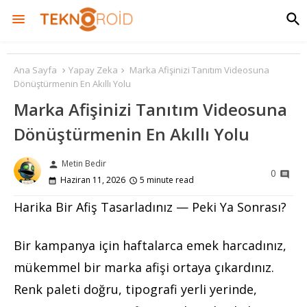
Ana Sayfa
Yapay Zeka
Marka Afişinizi Tanıtım Videosuna
Dönüştürmenin En Akıllı Yolu
Marka Afişinizi Tanıtım Videosuna
Dönüştürmenin En Akıllı Yolu
Metin Bedir
person
0
Haziran 11, 2026
5 minute read
Harika Bir Afiş Tasarladınız — Peki Ya Sonrası?
Bir kampanya için haftalarca emek harcadınız,
mükemmel bir marka afişi ortaya çıkardınız.
Renk paleti doğru, tipografi yerli yerinde,