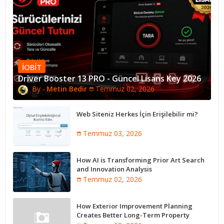
IOBIT
Driver Booster 13 PRO - Güncel Lisans Key 2026
Metin Bedir
Temmuz 02, 2026
Web Siteniz Herkes İçin Erişilebilir mi?
Temmuz 03, 2026
How AI is Transforming Prior Art Search
and Innovation Analysis
Temmuz 02, 2026
How Exterior Improvement Planning
Creates Better Long-Term Property
Performance