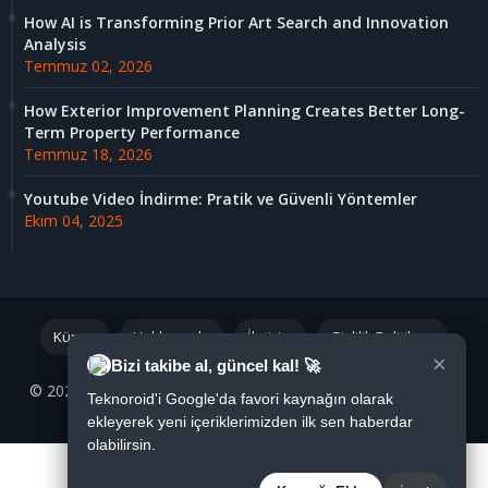
How AI is Transforming Prior Art Search and Innovation
Analysis
Temmuz 02, 2026
How Exterior Improvement Planning Creates Better Long-
Term Property Performance
Temmuz 18, 2026
Youtube Video İndirme: Pratik ve Güvenli Yöntemler
Ekim 04, 2025
Künye
Hakkımızda
İletişim
Gizlilik Politikası
×
Bizi takibe al, güncel kal! 🚀
© 2021 - 2026 Tüm Hakları Saklıdır |
Teknoroid.net
|
We
❤
Teknoroid'i Google'da favori kaynağın olarak
Blogger
ekleyerek yeni içeriklerimizden ilk sen haberdar
olabilirsin.