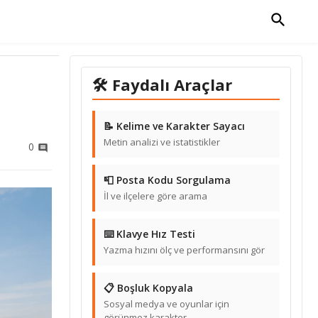
🛠 Faydalı Araçlar
📝 Kelime ve Karakter Sayacı
Metin analizi ve istatistikler
0
📮 Posta Kodu Sorgulama
İl ve ilçelere göre arama
⌨️ Klavye Hız Testi
Yazma hızını ölç ve performansını gör
📋 Boşluk Kopyala
Sosyal medya ve oyunlar için
görünmez karakter