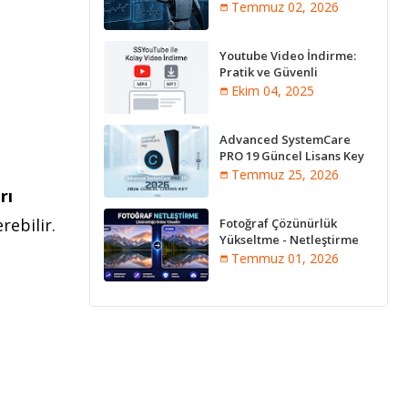
Innovation Analysis
Temmuz 02, 2026
Youtube Video İndirme:
Pratik ve Güvenli
Yöntemler
Ekim 04, 2025
Advanced SystemCare
PRO 19 Güncel Lisans Key
2026
Temmuz 25, 2026
rı
rebilir.
Fotoğraf Çözünürlük
Yükseltme - Netleştirme
Programları [Online]
Temmuz 01, 2026