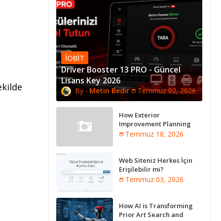
IOBIT
Driver Booster 13 PRO - Güncel
Lisans Key 2026
ekilde
Metin Bedir
Temmuz 02, 2026
How Exterior
Improvement Planning
Creates Better Long-Term
Temmuz 18, 2026
Property Performance
Web Siteniz Herkes İçin
Erişilebilir mi?
Temmuz 03, 2026
How AI is Transforming
Prior Art Search and