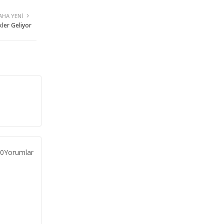
AHA YENI
ler Geliyor
0Yorumlar