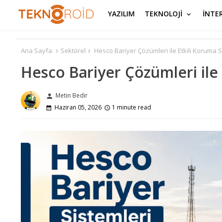
YAZILIM
TEKNOLOJİ
İNTE
Ana Sayfa
Sektörel
Hesco Bariyer Çözümleri ile Etkili Koruma S
Hesco Bariyer Çözümleri ile 
Metin Bedir
person
Haziran 05, 2026
1 minute read