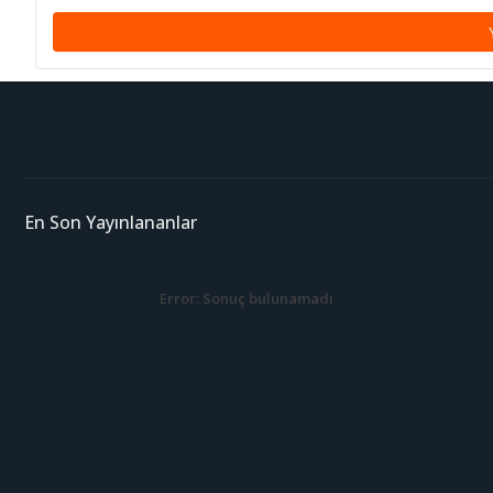
En Son Yayınlananlar
Error:
Sonuç bulunamadı