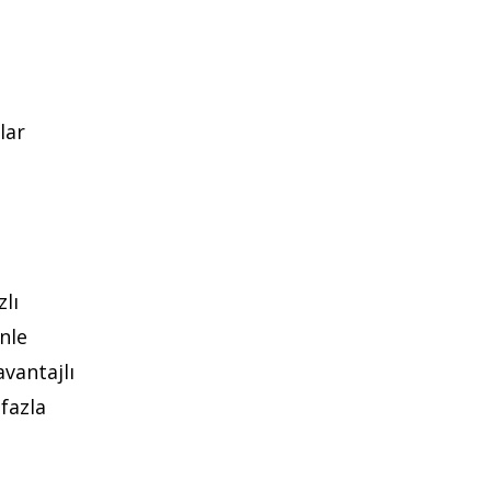
lar
lı
nle
vantajlı
fazla