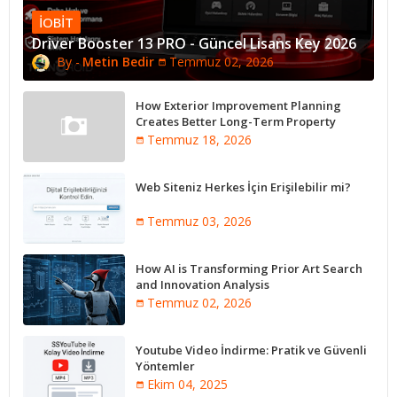
IOBIT
Driver Booster 13 PRO - Güncel Lisans Key 2026
Metin Bedir
Temmuz 02, 2026
How Exterior Improvement Planning
Creates Better Long-Term Property
Performance
Temmuz 18, 2026
Web Siteniz Herkes İçin Erişilebilir mi?
Temmuz 03, 2026
How AI is Transforming Prior Art Search
and Innovation Analysis
Temmuz 02, 2026
Youtube Video İndirme: Pratik ve Güvenli
Yöntemler
Ekim 04, 2025