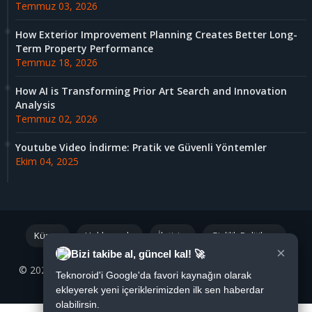
Temmuz 03, 2026
How Exterior Improvement Planning Creates Better Long-
Term Property Performance
Temmuz 18, 2026
How AI is Transforming Prior Art Search and Innovation
Analysis
Temmuz 02, 2026
Youtube Video İndirme: Pratik ve Güvenli Yöntemler
Ekim 04, 2025
Künye
Hakkımızda
İletişim
Gizlilik Politikası
×
Bizi takibe al, güncel kal! 🚀
© 2021 - 2026 Tüm Hakları Saklıdır |
Teknoroid.net
|
We
❤
Teknoroid'i Google'da favori kaynağın olarak
Blogger
ekleyerek yeni içeriklerimizden ilk sen haberdar
olabilirsin.