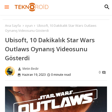
Ana Sayfa
oyun
Ubisoft, 10 Dakikalık Star Wars Outlaws
Oynanış Videosunu Gösterdi
Ubisoft, 10 Dakikalık Star Wars
Outlaws Oynanış Videosunu
Gösterdi
Metin Bedir
person
0
Haziran 19, 2023
0 minute read