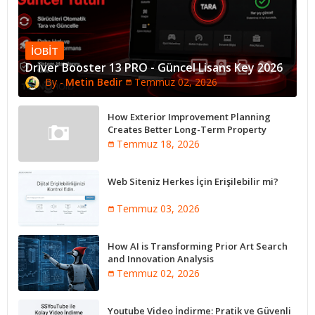
IOBIT
Driver Booster 13 PRO - Güncel Lisans Key 2026
Metin Bedir
Temmuz 02, 2026
How Exterior Improvement Planning
Creates Better Long-Term Property
Performance
Temmuz 18, 2026
Web Siteniz Herkes İçin Erişilebilir mi?
Temmuz 03, 2026
How AI is Transforming Prior Art Search
and Innovation Analysis
Temmuz 02, 2026
Youtube Video İndirme: Pratik ve Güvenli