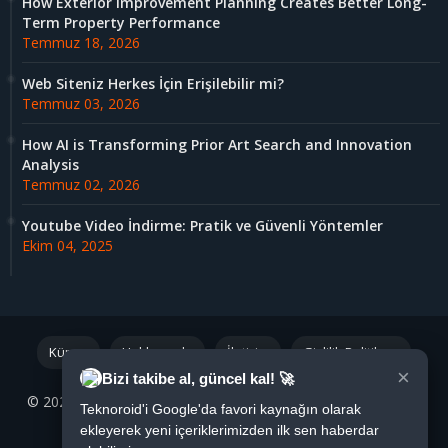
How Exterior Improvement Planning Creates Better Long-
Term Property Performance
Temmuz 18, 2026
Web Siteniz Herkes İçin Erişilebilir mi?
Temmuz 03, 2026
How AI is Transforming Prior Art Search and Innovation
Analysis
Temmuz 02, 2026
Youtube Video İndirme: Pratik ve Güvenli Yöntemler
Ekim 04, 2025
Künye
Hakkımızda
İletişim
Gizlilik Politikası
×
Bizi takibe al, güncel kal! 🚀
© 2021 - 2026 Tüm Hakları Saklıdır |
Teknoroid.net
|
We
❤
Teknoroid'i Google'da favori kaynağın olarak
Blogger
ekleyerek yeni içeriklerimizden ilk sen haberdar