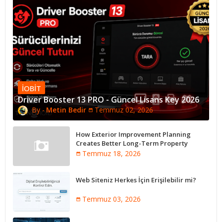
IOBIT
Driver Booster 13 PRO - Güncel Lisans Key 2026
Metin Bedir
Temmuz 02, 2026
How Exterior Improvement Planning
Creates Better Long-Term Property
Performance
Temmuz 18, 2026
Web Siteniz Herkes İçin Erişilebilir mi?
Temmuz 03, 2026