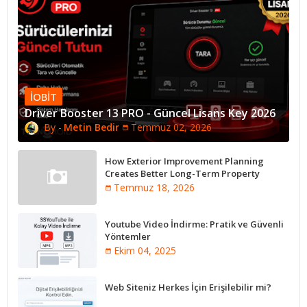
IOBIT
Driver Booster 13 PRO - Güncel Lisans Key 2026
Metin Bedir
Temmuz 02, 2026
How Exterior Improvement Planning
Creates Better Long-Term Property
Performance
Temmuz 18, 2026
Youtube Video İndirme: Pratik ve Güvenli
Yöntemler
Ekim 04, 2025
Web Siteniz Herkes İçin Erişilebilir mi?