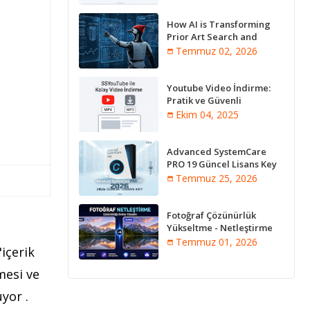
How AI is Transforming
Prior Art Search and
Innovation Analysis
Temmuz 02, 2026
Youtube Video İndirme:
Pratik ve Güvenli
Yöntemler
Ekim 04, 2025
Advanced SystemCare
PRO 19 Güncel Lisans Key
2026
Temmuz 25, 2026
Fotoğraf Çözünürlük
Yükseltme - Netleştirme
Programları [Online]
Temmuz 01, 2026
içerik
mesi ve
yor .