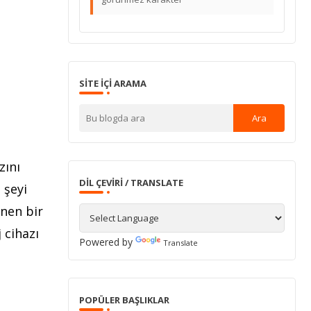
SITE IÇI ARAMA
zını
DIL ÇEVIRI / TRANSLATE
 şeyi
inen bir
 cihazı
Powered by
Translate
POPÜLER BAŞLIKLAR