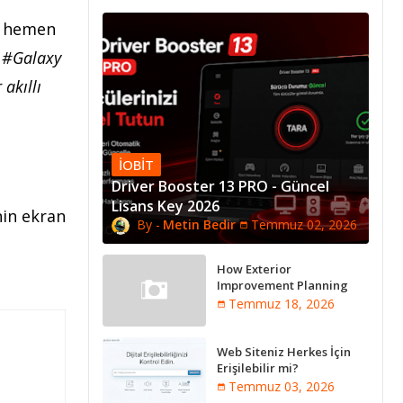
ın hemen
 #Galaxy
 akıllı
IOBIT
Driver Booster 13 PRO - Güncel
Lisans Key 2026
nin ekran
Metin Bedir
Temmuz 02, 2026
How Exterior
Improvement Planning
Creates Better Long-Term
Temmuz 18, 2026
Property Performance
Web Siteniz Herkes İçin
Erişilebilir mi?
Temmuz 03, 2026