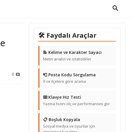
🛠 Faydalı Araçlar
le
📝 Kelime ve Karakter Sayacı
Metin analizi ve istatistikler
0
📮 Posta Kodu Sorgulama
İl ve ilçelere göre arama
⌨️ Klavye Hız Testi
Yazma hızını ölç ve performansını gör
📋 Boşluk Kopyala
Sosyal medya ve oyunlar için
görünmez karakter