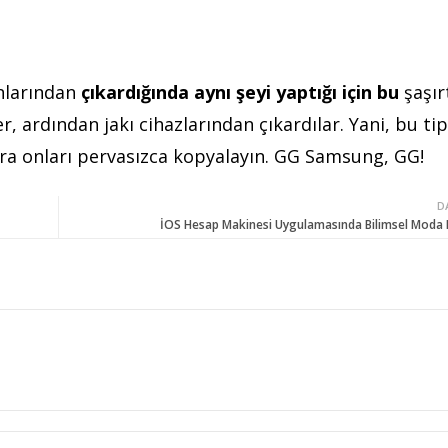
onlarından
ç
ıkardığında aynı şeyi yaptığı için bu
şaşırt
r, ardından jakı cihazlarından çıkardılar. Yani, bu tip
nra onları pervasızca kopyalayın. GG Samsung, GG!
D
İOS Hesap Makinesi Uygulamasında Bilimsel Moda Nas