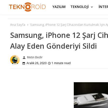
YAZILIM
TEKNOLOJİ
İNTE
Ana Sayfa
Samsung, iPhone 12 Şarj Cihazından Kurtulmak İçin App
Samsung, iPhone 12 Şarj Cih
Alay Eden Gönderiyi Sildi
Metin Bedir
person
Aralık 26, 2020
1 minute read