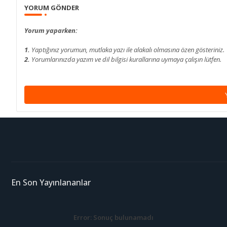
YORUM GÖNDER
Yorum yaparken:
1.
Yaptığınız yorumun, mutlaka yazı ile alakalı olmasına özen gösteriniz.
2.
Yorumlarınızda yazım ve dil bilgisi kurallarına uymaya çalışın lütfen.
En Son Yayınlananlar
Error:
Sonuç bulunamadı