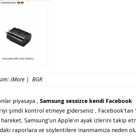
sim: iMore | BGR
onlar piyasaya ,
Samsung sessizce kendi Facebook
riyi şimdi kontrol etmeye giderseniz , Facebook'tan "
u hareket, Samsung'un Apple'ın ayak izlerini takip et
aki raporlara ve söylentilere inanmamıza neden olu