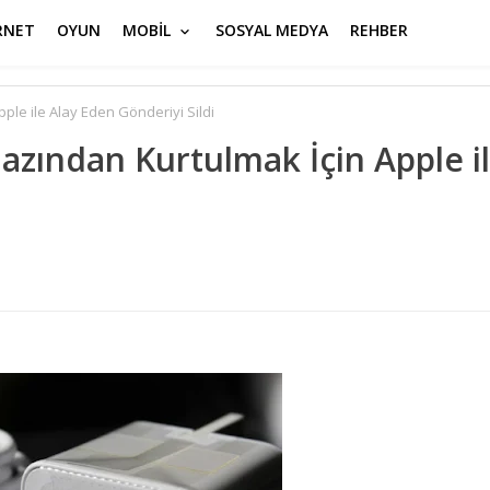
RNET
OYUN
MOBİL
SOSYAL MEDYA
REHBER
le ile Alay Eden Gönderiyi Sildi
azından Kurtulmak İçin Apple i