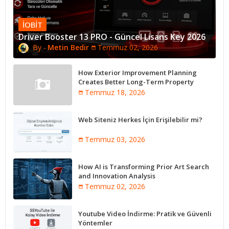
IOBIT
Driver Booster 13 PRO - Güncel Lisans Key 2026
Metin Bedir
Temmuz 02, 2026
How Exterior Improvement Planning
Creates Better Long-Term Property
Performance
Temmuz 18, 2026
Web Siteniz Herkes İçin Erişilebilir mi?
Temmuz 03, 2026
How AI is Transforming Prior Art Search
and Innovation Analysis
Temmuz 02, 2026
Youtube Video İndirme: Pratik ve Güvenli
Yöntemler