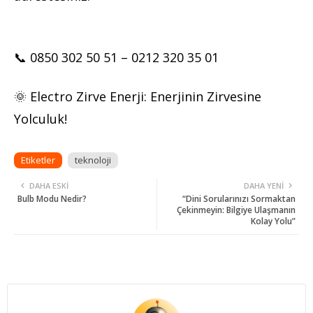
📞 0850 302 50 51 – 0212 320 35 01
🌞 Electro Zirve Enerji: Enerjinin Zirvesine
Yolculuk!
Etiketler
teknoloji
DAHA ESKI
DAHA YENI
Bulb Modu Nedir?
“Dini Sorularınızı Sormaktan
Çekinmeyin: Bilgiye Ulaşmanın
Kolay Yolu”