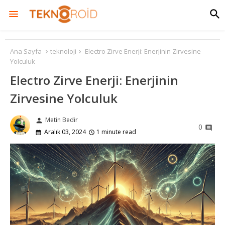
Ana Sayfa
teknoloji
Electro Zirve Enerji: Enerjinin Zirvesine
Yolculuk
Electro Zirve Enerji: Enerjinin
Zirvesine Yolculuk
Metin Bedir
person
0
Aralık 03, 2024
1 minute read