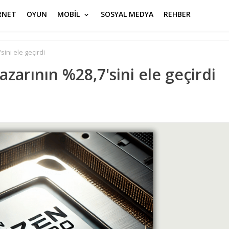
RNET
OYUN
MOBİL
SOSYAL MEDYA
REHBER
ini ele geçirdi
zarının %28,7'sini ele geçirdi