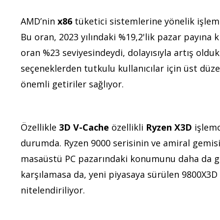
AMD’nin
x86
tüketici sistemlerine yönelik işlem
Bu oran, 2023 yılındaki %19,2'lik pazar payına k
oran %23 seviyesindeydi, dolayısıyla artış olduk
seçeneklerden tutkulu kullanıcılar için üst düz
önemli getiriler sağlıyor.
Özellikle
3D V-Cache
özellikli
Ryzen X3D
işlemc
durumda. Ryzen 9000 serisinin ve amiral gemis
masaüstü PC pazarındaki konumunu daha da güçl
karşılamasa da, yeni piyasaya sürülen 9800X3D iş
nitelendiriliyor.