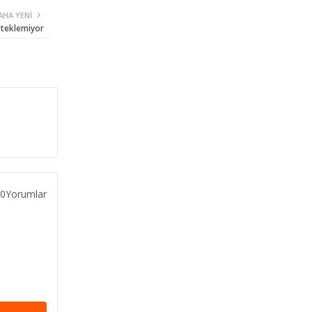
AHA YENI
steklemiyor
0Yorumlar