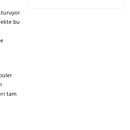
şturuyor.
yrekte bu
te
püler
n
eri tam