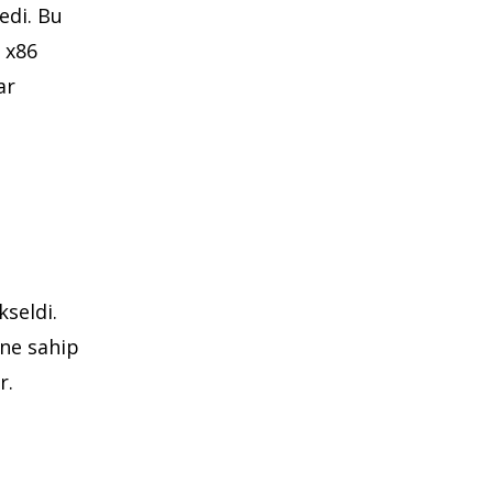
edi. Bu
 x86
ar
seldi.
ne sahip
r.