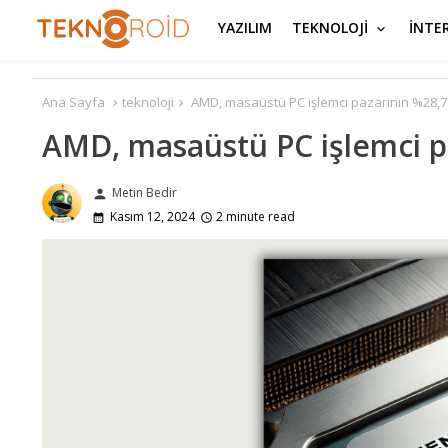
YAZILIM
TEKNOLOJİ
İNTE
Ana Sayfa
teknoloji
AMD, masaüstü PC işlemci pazarının %28,7's
AMD, masaüstü PC işlemci pa
Metin Bedir
person
Kasım 12, 2024
2 minute read