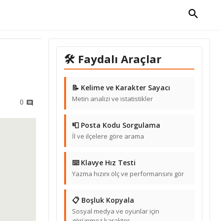
🛠 Faydalı Araçlar
📝 Kelime ve Karakter Sayacı
Metin analizi ve istatistikler
0
📮 Posta Kodu Sorgulama
İl ve ilçelere göre arama
⌨️ Klavye Hız Testi
Yazma hızını ölç ve performansını gör
📋 Boşluk Kopyala
Sosyal medya ve oyunlar için
görünmez karakter