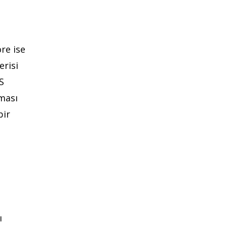
re ise
erisi
ES
lması
bir
ı