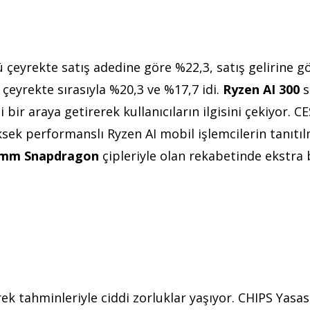
çeyrekte satış adedine göre %22,3, satış gelirine gö
 çeyrekte sırasıyla %20,3 ve %17,7 idi.
Ryzen AI 300
s
i bir araya getirerek kullanıcıların ilgisini çekiyor. C
ksek performanslı Ryzen AI mobil işlemcilerin tanıtı
mm Snapdragon
çipleriyle olan rekabetinde ekstra 
rek tahminleriyle ciddi zorluklar yaşıyor. CHIPS Yasas