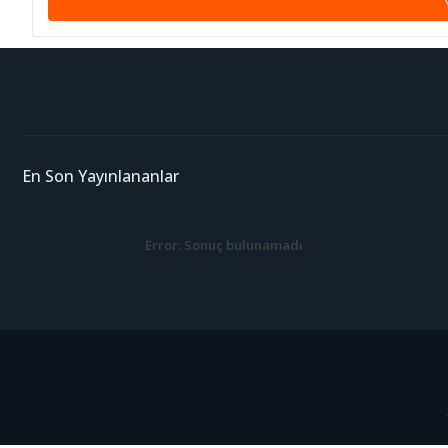
En Son Yayınlananlar
Error:
Sonuç bulunamadı