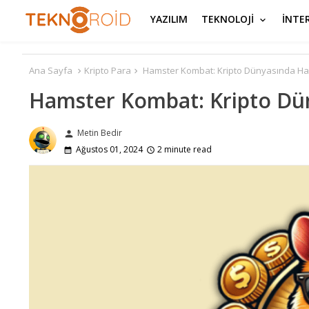
YAZILIM
TEKNOLOJİ
İNTE
Ana Sayfa
Kripto Para
Hamster Kombat: Kripto Dünyasında Ham
Hamster Kombat: Kripto Dü
Metin Bedir
person
Ağustos 01, 2024
2 minute read