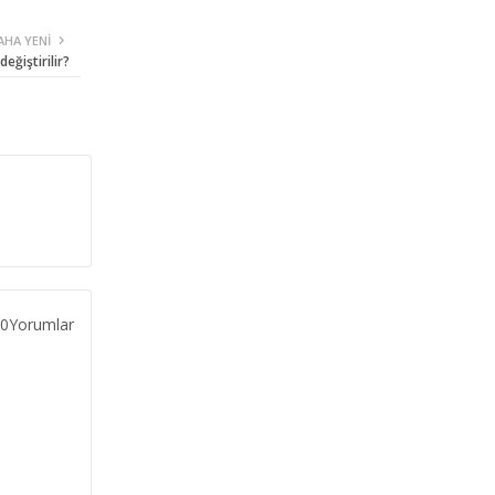
AHA YENI
değiştirilir?
0Yorumlar