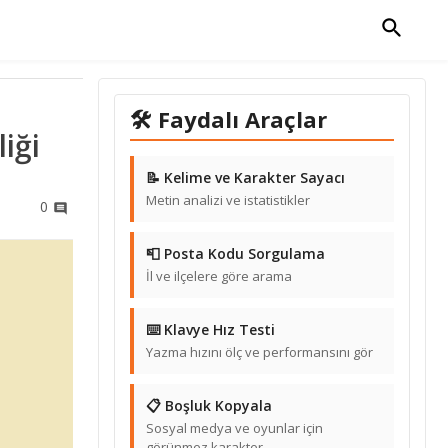
🛠 Faydalı Araçlar
iği
📝 Kelime ve Karakter Sayacı
Metin analizi ve istatistikler
0
📮 Posta Kodu Sorgulama
İl ve ilçelere göre arama
⌨️ Klavye Hız Testi
Yazma hızını ölç ve performansını gör
📋 Boşluk Kopyala
Sosyal medya ve oyunlar için
görünmez karakter