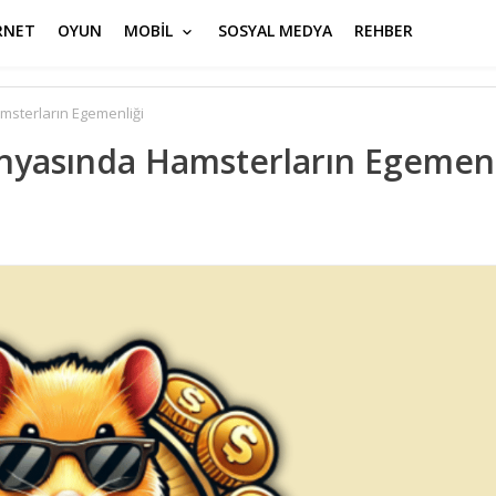
RNET
OYUN
MOBİL
SOSYAL MEDYA
REHBER
sterların Egemenliği
nyasında Hamsterların Egemenl