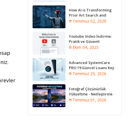
How AI is Transforming
Prior Art Search and
Innovation Analysis
Temmuz 02, 2026
Youtube Video İndirme:
Pratik ve Güvenli
Yöntemler
Ekim 04, 2025
hesap
niz.
Advanced SystemCare
PRO 19 Güncel Lisans Key
2026
Temmuz 25, 2026
örevler
Fotoğraf Çözünürlük
Yükseltme - Netleştirme
Programları [Online]
Temmuz 01, 2026