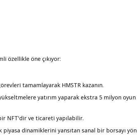
 özellikle öne çıkıyor:
e görevleri tamamlayarak HMSTR kazanın.
k yükseltmelere yatırım yaparak ekstra 5 milyon oyun 
r NFT'dir ve ticareti yapılabilir.
k piyasa dinamiklerini yansıtan sanal bir borsayı yön