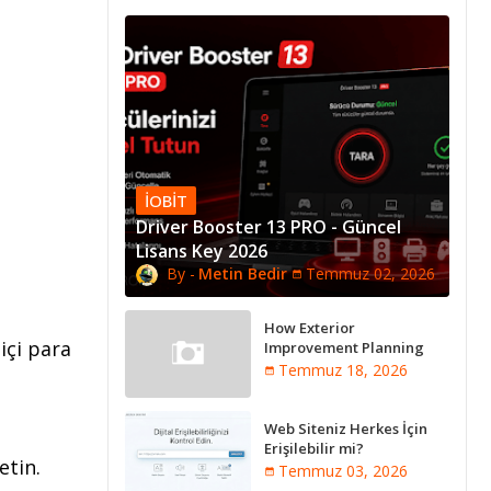
IOBIT
Driver Booster 13 PRO - Güncel
Lisans Key 2026
Metin Bedir
Temmuz 02, 2026
How Exterior
içi para
Improvement Planning
Creates Better Long-Term
Temmuz 18, 2026
Property Performance
Web Siteniz Herkes İçin
Erişilebilir mi?
etin.
Temmuz 03, 2026