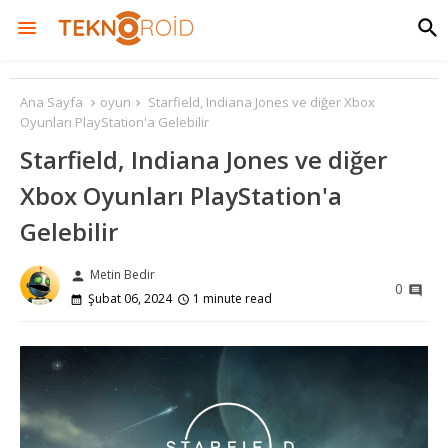
Ana Sayfa
oyun
Starfield, Indiana Jones ve diğer Xbox
Oyunları PlayStation'a Gelebilir
Starfield, Indiana Jones ve diğer
Xbox Oyunları PlayStation'a
Gelebilir
Metin Bedir
person
0
Şubat 06, 2024
1 minute read