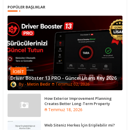
POPÜLER BAŞLIKLAR
IOBIT
Driver Booster 13 PRO - Güncel Lisans Key 2026
Metin Bedir
Temmuz 02, 2026
How Exterior Improvement Planning
Creates Better Long-Term Property
Performance
Temmuz 18, 2026
Web Siteniz Herkes İçin Erişilebilir mi?