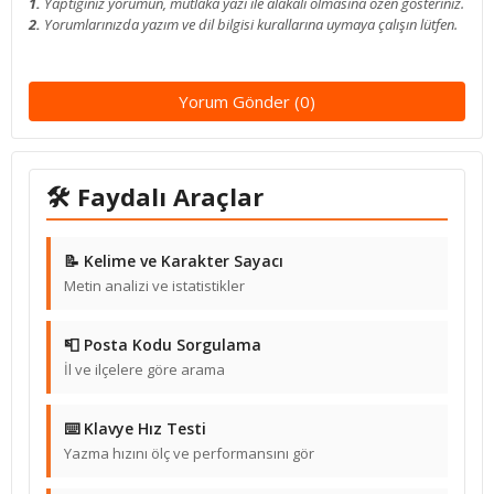
1.
Yaptığınız yorumun, mutlaka yazı ile alakalı olmasına özen gösteriniz.
2.
Yorumlarınızda yazım ve dil bilgisi kurallarına uymaya çalışın lütfen.
Yorum Gönder (0)
🛠 Faydalı Araçlar
📝 Kelime ve Karakter Sayacı
Metin analizi ve istatistikler
📮 Posta Kodu Sorgulama
İl ve ilçelere göre arama
⌨️ Klavye Hız Testi
Yazma hızını ölç ve performansını gör