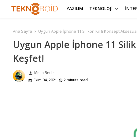
YAZILIM
TEKNOLOJİ
İNTE
Ana Sayfa
Uygun Apple İphone 11 Silikon Kılıfı Konsept Aksesua
Uygun Apple İphone 11 Silik
Keşfet!
Metin Bedir
person
Ekim 04, 2021
2 minute read