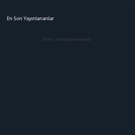
En Son Yayınlananlar
Error:
Sonuç bulunamadı