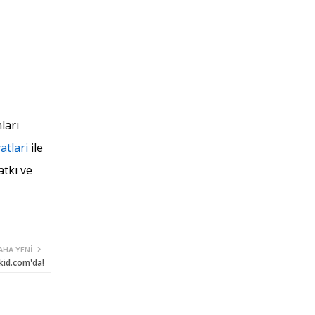
ları
atlari
ile
atkı ve
AHA YENI
kid.com'da!