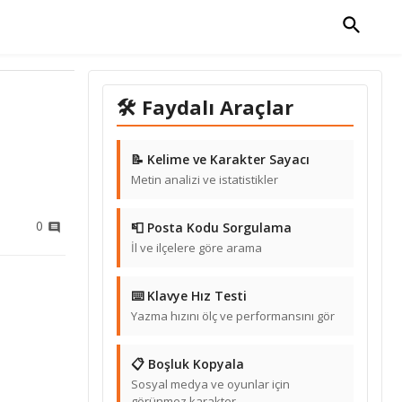
🛠 Faydalı Araçlar
📝 Kelime ve Karakter Sayacı
Metin analizi ve istatistikler
0
📮 Posta Kodu Sorgulama
İl ve ilçelere göre arama
⌨️ Klavye Hız Testi
Yazma hızını ölç ve performansını gör
📋 Boşluk Kopyala
Sosyal medya ve oyunlar için
görünmez karakter