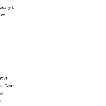
ada iyi bir
 ve
et ve
ir. Gayet
an
u