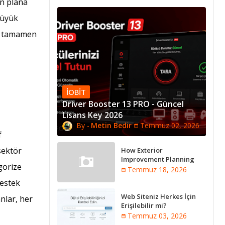
 ön plana
büyük
le tamamen
IOBIT
Driver Booster 13 PRO - Güncel
Lisans Key 2026
Metin Bedir
Temmuz 02, 2026
f
sektör
How Exterior
Improvement Planning
gorize
Creates Better Long-Term
Temmuz 18, 2026
Property Performance
destek
Web Siteniz Herkes İçin
nlar, her
Erişilebilir mi?
Temmuz 03, 2026