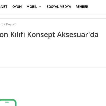
RNET
OYUN
MOBİL
SOSYAL MEDYA
REHBER
r'da Keşfet!
on Kılıfı Konsept Aksesuar'da