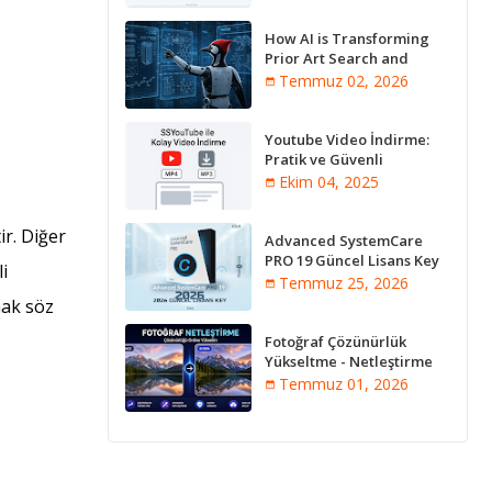
How AI is Transforming
Prior Art Search and
Innovation Analysis
Temmuz 02, 2026
Youtube Video İndirme:
Pratik ve Güvenli
Yöntemler
Ekim 04, 2025
ir. Diğer
Advanced SystemCare
PRO 19 Güncel Lisans Key
i
2026
Temmuz 25, 2026
mak söz
Fotoğraf Çözünürlük
Yükseltme - Netleştirme
Programları [Online]
Temmuz 01, 2026